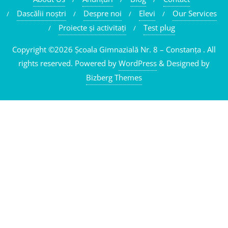
Dascălii noştri
Despre noi
Elevi
Our Services
Proiecte şi activitaţi
Test plug
Copyright ©2026 Școala Gimnazială Nr. 8 – Constanța . All
rights reserved.
Powered by
WordPress
&
Designed by
Bizberg Themes