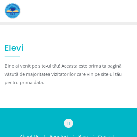
Skip
to
content
Elevi
Bine ai venit pe site-ul tău! Aceasta este prima ta pagină,
văzută de majoritatea vizitatorilor care vin pe site-ul tău
pentru prima dată.
About Us
Anunţuri
Blog
Contact