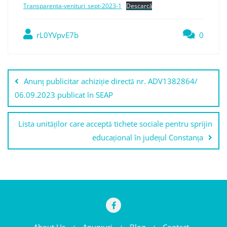
Transparenta-venituri_sept-2023-1
Descarcă
rL0YVpvE7b
0
Navigare
Anunț publicitar achiziție directă nr. ADV1382864/
în
06.09.2023 publicat în SEAP
articole
Lista unităților care acceptă tichete sociale pentru sprijin
educațional în județul Constanța
About Us
Anunţuri
Blog
Contact